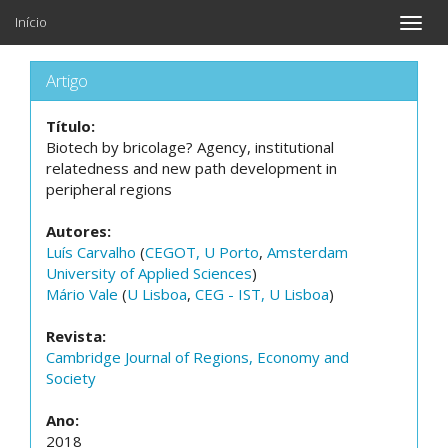
Início
Toggle
naviga
Artigo
Título:
Biotech by bricolage? Agency, institutional
relatedness and new path development in
peripheral regions
Autores:
Luís Carvalho
(
CEGOT, U Porto
,
Amsterdam
University of Applied Sciences
)
Mário Vale
(
U Lisboa
,
CEG - IST, U Lisboa
)
Revista:
Cambridge Journal of Regions, Economy and
Society
Ano:
2018