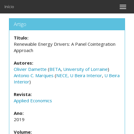
Início
Toggle
naviga
Artigo
Título:
Renewable Energy Drivers: A Panel Cointegration
Approach
Autores:
Olivier Damette
(
BETA
,
University of Lorraine
)
Antonio C. Marques
(
NECE, U Beira Interior
,
U Beira
Interior
)
Revista:
Applied Economics
Ano:
2019
Volume: