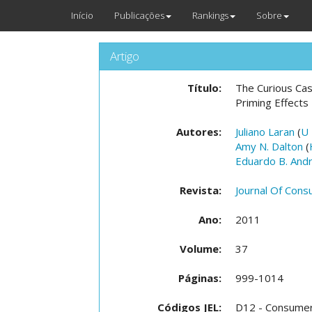
Início
Publicações
Rankings
Sobre
Artigo
Título:
The Curious Cas
Priming Effects
Autores:
Juliano Laran
(
U 
Amy N. Dalton
(
Eduardo B. And
Revista:
Journal Of Con
Ano:
2011
Volume:
37
Páginas:
999-1014
Códigos JEL:
D12 - Consumer 