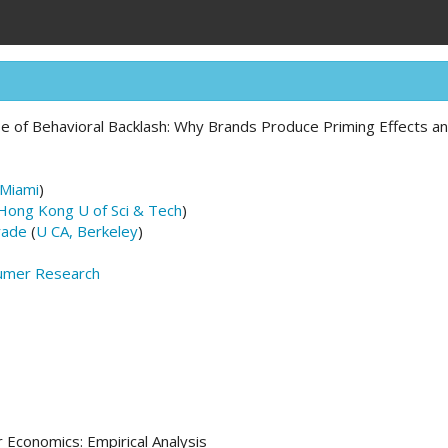
e of Behavioral Backlash: Why Brands Produce Priming Effects 
Miami
)
Hong Kong U of Sci & Tech
)
rade
(
U CA, Berkeley
)
sumer Research
Economics: Empirical Analysis