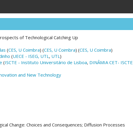
Prospects of Technological Catching Up
das
(
CES, U Coimbra
) (
CES, U Coimbra
) (
CES, U Coimbra
)
dinho
(
UECE - ISEG, UTL
,
UTL
)
e
(
ISCTE - Instituto Universitário de Lisboa
,
DINÂMIA CET- ISCTE
nnovation and New Technology
ical Change: Choices and Consequences; Diffusion Processes