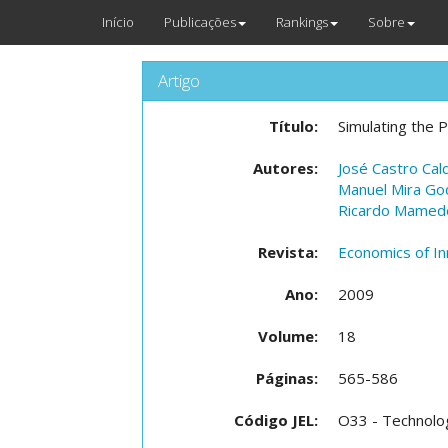
Início
Publicações
Rankings
Sobre
Artigo
Título:
Simulating the 
Autores:
José Castro Cal
Manuel Mira Go
Ricardo Mamed
Revista:
Economics of I
Ano:
2009
Volume:
18
Páginas:
565-586
Código JEL:
O33 - Technolog